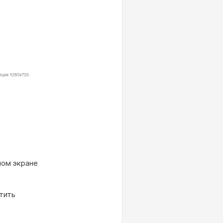
ном экране
стить