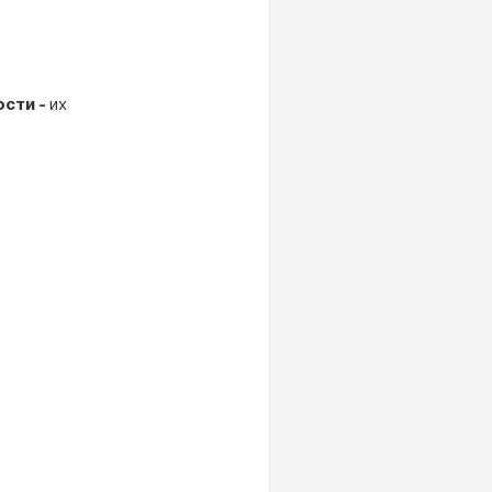
ости -
их